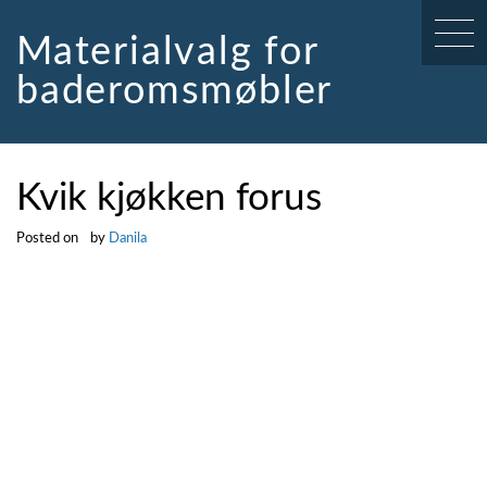
Skip
to
Materialvalg for
content
baderomsmøbler
Kvik kjøkken forus
Posted on
by
Danila