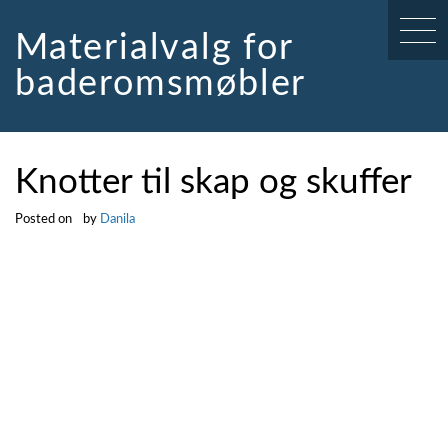
Skip
to
Materialvalg for
content
baderomsmøbler
Knotter til skap og skuffer
Posted on
by
Danila