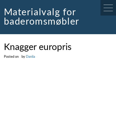
Skip
to
Materialvalg for
content
baderomsmøbler
Knagger europris
Posted on
by
Danila