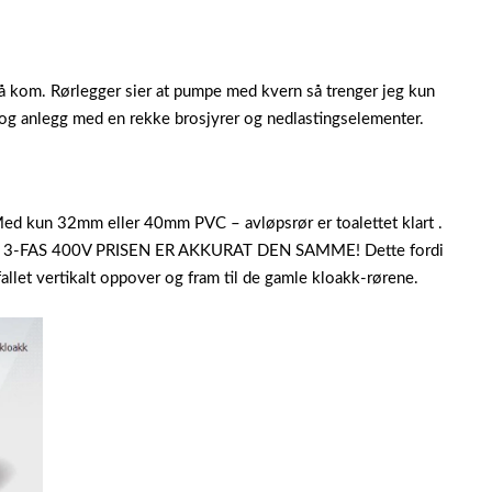
 på kom. Rørlegger sier at pumpe med kvern så trenger jeg kun
og anlegg med en rekke brosjyrer og nedlastingselementer.
 Med kun 32mm eller 40mm PVC – avløpsrør er toalettet klart .
 å 3-FAS 400V PRISEN ER AKKURAT DEN SAMME! Dette fordi
let vertikalt oppover og fram til de gamle kloakk-rørene.