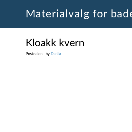
Skip
to
Materialvalg for ba
content
Kloakk kvern
Posted on
by
Danila