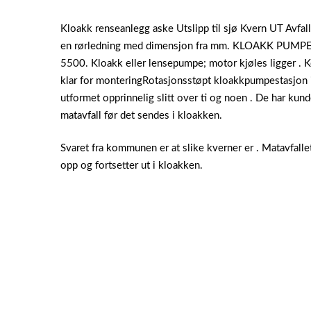
Kloakk renseanlegg aske Utslipp til sjø Kvern UT Avfal
en rørledning med dimensjon fra mm. KLOAKK PUM
5500. Kloakk eller lensepumpe; motor kjøles ligger .
klar for monteringRotasjonsstøpt kloakkpumpestasjon i 
utformet opprinnelig slitt over ti og noen . De har kun
matavfall før det sendes i kloakken.
Svaret fra kommunen er at slike kverner er . Matavfalle
opp og fortsetter ut i kloakken.