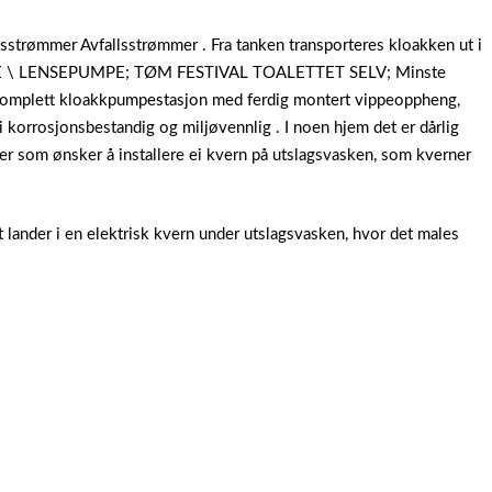
lsstrømmer Avfallsstrømmer . Fra tanken transporteres kloakken ut i
PE \ LENSEPUMPE; TØM FESTIVAL TOALETTET SELV; Minste
 Komplett kloakkpumpestasjon med ferdig montert vippeoppheng,
korrosjonsbestandig og miljøvennlig . I noen hjem det er dårlig
der som ønsker å installere ei kvern på utslagsvasken, som kverner
t lander i en elektrisk kvern under utslagsvasken, hvor det males