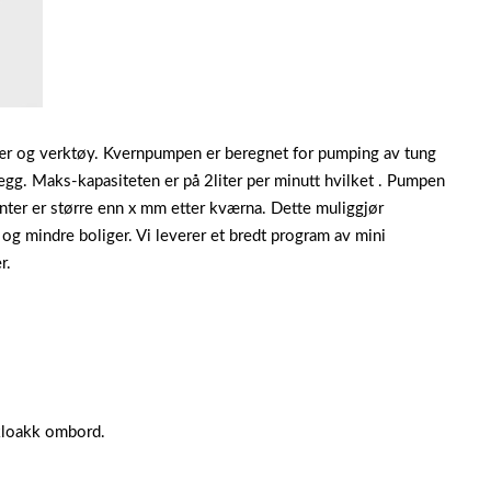
ær og verktøy. Kvernpumpen er beregnet for pumping av tung
legg. Maks-kapasiteten er på 2liter per minutt hvilket . Pumpen
nter er større enn x mm etter kværna. Dette muliggjør
og mindre boliger. Vi leverer et bredt program av mini
r.
 kloakk ombord.