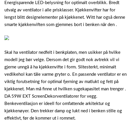
Energisparende LED-belysning for optimalt overblikk. Bredt
utvalg av ventilator i alle prisklasser. Kjøkkenvifter har for
lengst blitt designelementer på kjøkkenet. Witt har også denne
smarte kjøkkenviften som gjemmes bort i benken når den .
Skal ha ventilator nedfelt i benkplaten, men usikker på hvilke
modell jeg bør velge. Dersom det gir godt nok avtrekk vil vi
gjerne unngå å ha kjøkkenvifte i form. Slitesterkt, minimalt
vedlikehol kan tåle varme gryter o. En passende ventilator er en
viktig forutsetning for optimal fjerning av matlukt og fett på
kjøkkenet. Man må finne ut hvilken sugekapasitet man trenger .
DA 59W EXT ScreenDekorventilatorer for vegg.
Benkeventilasjon er ideell for omfattende arkitektur og
kjøkkenøyer.
Den trekker damp og lukt ned i benken stille og
effektivt, før de kommer ut i rommet.