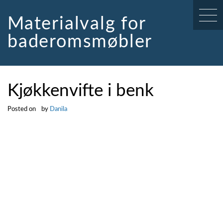
Skip
to
Materialvalg for
content
baderomsmøbler
Kjøkkenvifte i benk
Posted on
by
Danila