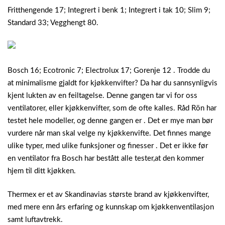
Fritthengende 17; Integrert i benk 1; Integrert i tak 10; Slim 9;
Standard 33; Vegghengt 80.
Bosch 16; Ecotronic 7; Electrolux 17; Gorenje 12 . Trodde du
at minimalisme gjaldt for kjøkkenvifter? Da har du sannsynligvis
kjent lukten av en feiltagelse. Denne gangen tar vi for oss
ventilatorer, eller kjøkkenvifter, som de ofte kalles. Råd Rön har
testet hele modeller, og denne gangen er . Det er mye man bør
vurdere når man skal velge ny kjøkkenvifte. Det finnes mange
ulike typer, med ulike funksjoner og finesser . Det er ikke før
en ventilator fra Bosch har bestått alle tester,at den kommer
hjem til ditt kjøkken.
Thermex er et av Skandinavias største brand av kjøkkenvifter,
med mere enn års erfaring og kunnskap om kjøkkenventilasjon
samt luftavtrekk.