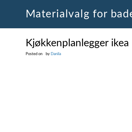
Skip
to
Materialvalg for ba
content
Kjøkkenplanlegger ikea
Posted on
by
Danila