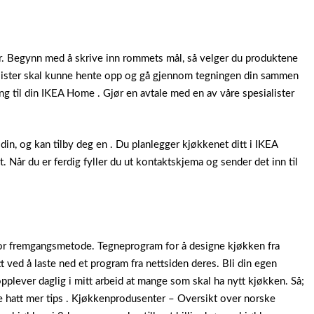
. Begynn med å skrive inn rommets mål, så velger du produktene
esialister skal kunne hente opp og gå gjennom tegningen din sammen
ng til din IKEA Home . Gjør en avtale med en av våre spesialister
in, og kan tilby deg en . Du planlegger kjøkkenet ditt i IKEA
 Når du er ferdig fyller du ut kontaktskjema og sender det inn til
r fremgangsmetode. Tegneprogram for å designe kjøkken fra
 ved å laste ned et program fra nettsiden deres. Bli din egen
opplever daglig i mitt arbeid at mange som skal ha nytt kjøkken. Så;
e hatt mer tips . Kjøkkenprodusenter – Oversikt over norske