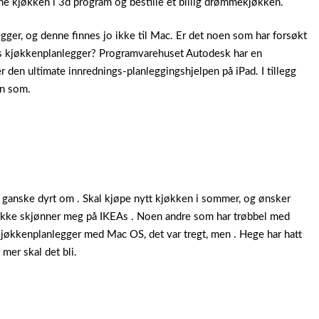
ne kjøkken i 3d program og bestille et billig drømmekjøkken.
gger, og denne finnes jo ikke til Mac. Er det noen som har forsøkt
As kjøkkenplanlegger? Programvarehuset Autodesk har en
r den ultimate innrednings-planleggingshjelpen på iPad. I tillegg
en som.
li ganske dyrt om . Skal kjøpe nytt kjøkken i sommer, og ønsker
t ikke skjønner meg på IKEAs . Noen andre som har trøbbel med
kjøkkenplanlegger med Mac OS, det var tregt, men . Hege har hatt
mer skal det bli.