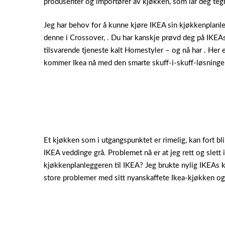
produsenter og importører av kjøkken, som lar deg teg
Jeg har behov for å kunne kjøre IKEA sin kjøkkenplanle
denne i Crossover, . Du har kanskje prøvd deg på IKE
tilsvarende tjeneste kalt Homestyler – og nå har . Her e
kommer Ikea nå med den smarte skuff-i-skuff-løsning
Et kjøkken som i utgangspunktet er rimelig, kan fort b
IKEA veddinge grå. Problemet nå er at jeg rett og slet
kjøkkenplanleggeren til IKEA? Jeg brukte nylig IKEAs 
store problemer med sitt nyanskaffete Ikea-kjøkken og 