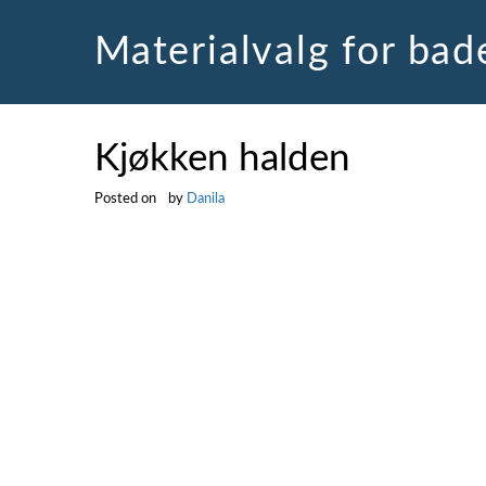
Skip
to
Materialvalg for ba
content
Kjøkken halden
Posted on
by
Danila