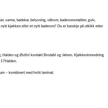
iør, varme, badekar, belysning, våtrom, baderomsmøbler, gulv,
 nytt kjøkken eller et nytt baderom? Du er kanskje på utkikk etter
g, Halden og Østfol kontakt Brodahl og Jahren. Kjøkkeninnredning
; 17Halden.
ium – kombinert med hvitt laminat.