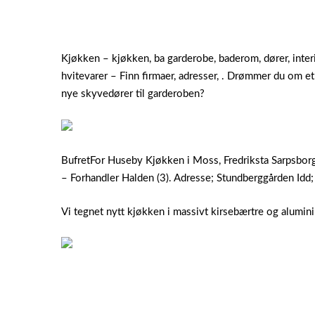
Kjøkken – kjøkken, ba garderobe, baderom, dører, inter
hvitevarer – Finn firmaer, adresser, . Drømmer du om et
nye skyvedører til garderoben?
BufretFor Huseby Kjøkken i Moss, Fredriksta Sarpsbor
– Forhandler Halden (3). Adresse; Stundberggården Idd
Vi tegnet nytt kjøkken i massivt kirsebærtre og alumin