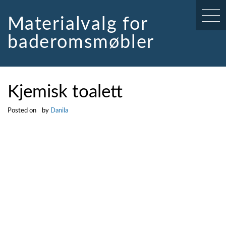
Skip
to
Materialvalg for
content
baderomsmøbler
Kjemisk toalett
Posted on
by
Danila