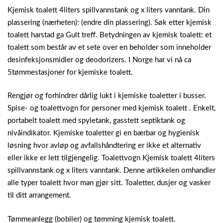
Kjemisk toalett 4liters spillvannstank og x liters vanntank. Din
plassering (nærheten): (endre din plassering). Søk etter kjemisk
toalett harstad ga Gult treff. Betydningen av kjemisk toalett: et
toalett som består av et sete over en beholder som inneholder
desinfeksjonsmidler og deodorizers. I Norge har vi nå ca
5tømmestasjoner for kjemiske toalett.
Rengjør og forhindrer dårlig lukt i kjemiske toaletter i busser.
Spise- og toalettvogn for personer med kjemisk toalett . Enkelt,
portabelt toalett med spyletank, gasstett septiktank og
nivåindikator. Kjemiske toaletter gi en bærbar og hygienisk
løsning hvor avløp og avfallshåndtering er ikke et alternativ
eller ikke er lett tilgjengelig. Toalettvogn Kjemisk toalett 4liters
spillvannstank og x liters vanntank. Denne artikkelen omhandler
alle typer toalett hvor man gjør sitt. Toaletter, dusjer og vasker
til ditt arrangement.
Tømmeanlegg (bobiler) og tømming kjemisk toalett.