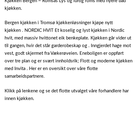
Kjøkken Bergen ~ Romsås Lys og luftig roms med nyere bad
kjøkken.
Bergen kjøkken i Tromsø kjøkkenløsninger kjøpe nytt
kjøkken . NORDIC HVIT Et koselig og lyst kjøkken i Nordic
hvit, med massiv hvittonet eik benkeplate. Kjøkken går vider ut
til gangen, hvir det står garderobeskap og . Inngjerdet hage mot
vest, godt skjermet fra Vækerøveien. Eneboligen er oppført
over tre plan og er svært innholdsrik; Flott og moderne kjøkken
med Invita . Her er en oversikt over våre flotte
samarbeidspartnere.
Klikk på lenkene og se det flotte utvalget våre forhandlere har
innen kjøkken.