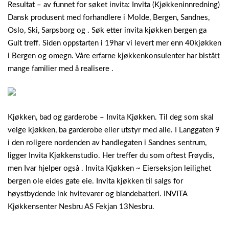
Resultat – av funnet for søket invita: Invita (Kjøkkeninnredning)
Dansk produsent med forhandlere i Molde, Bergen, Sandnes,
Oslo, Ski, Sarpsborg og . Søk etter invita kjøkken bergen ga
Gult treff. Siden oppstarten i 19har vi levert mer enn 40kjøkken
i Bergen og omegn. Våre erfarne kjøkkenkonsulenter har bistått
mange familier med å realisere .
Kjøkken, bad og garderobe – Invita Kjøkken. Til deg som skal
velge kjøkken, ba garderobe eller utstyr med alle. I Langgaten 9
i den roligere nordenden av handlegaten i Sandnes sentrum,
ligger Invita Kjøkkenstudio. Her treffer du som oftest Frøydis,
men Ivar hjelper også . Invita Kjøkken ~ Eierseksjon leilighet
bergen ole eides gate eie. Invita kjøkken til salgs for
høystbydende ink hvitevarer og blandebatteri. INVITA
Kjøkkensenter Nesbru AS Fekjan 13Nesbru.