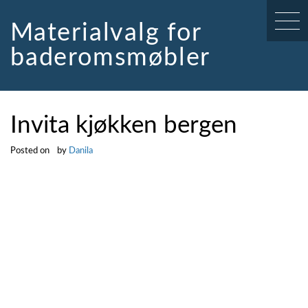
Skip
to
Materialvalg for
content
baderomsmøbler
Invita kjøkken bergen
Posted on
by
Danila