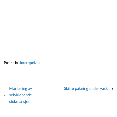
Posted in
Uncategorized
Post
Montering av
Skifte pakning under vask
selvklebende
navigation
slukmansjett