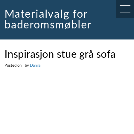
Skip
to
Materialvalg for
content
baderomsmøbler
Inspirasjon stue grå sofa
Posted on
by
Danila