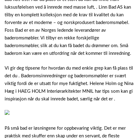
luksusfølelsen ved å innrede med masse luft, . Linn Bad AS kan
tilby en komplett kolleksjon med de krav til kvalitet du kan
forvente av et moderne – og norskprodusert baderomsmøbel.
Foss Bad er en av Norges ledende leverandører av
baderomsmøbler. Vi tilbyr en rekke forskjellige
baderomsmøbler, slik at du kan få badet du drømmer om.
Små
baderom kan være en utfordring når det kommer til innredning.
Vi gir deg tipsene for hvordan du med enkle grep kan få plass til
det du . Baderomsinnredninger og baderomsmøbler er svært
viktig fordi de er utsatt for mye fuktighet. Helene Holm og Nina
Hæg i HAEG HOLM Interiørarkitekter MNIL har tips som kan gi
inspirasjon når du skal innrede badet, særlig når det er .
På små bad er løsningene for oppbevaring viktig. Det er mer
praktisk med skuffer enn skap under en servant, de fleste