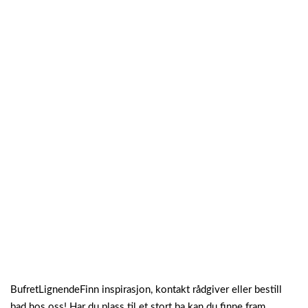
BufretLignendeFinn inspirasjon, kontakt rådgiver eller bestill
bad hos oss! Har du plass til et stort ba kan du finne fram