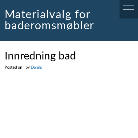
Skip
to
Materialvalg for
content
baderomsmøbler
Innredning bad
Posted on
by
Danila