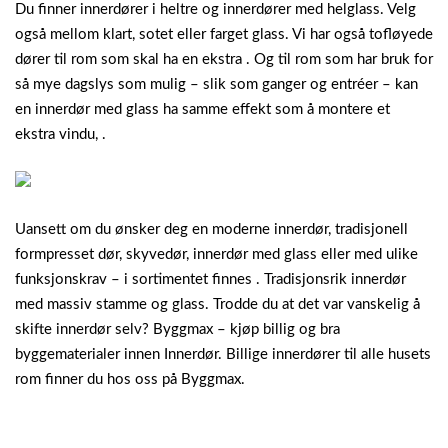
Du finner innerdører i heltre og innerdører med helglass. Velg
også mellom klart, sotet eller farget glass. Vi har også tofløyede
dører til rom som skal ha en ekstra . Og til rom som har bruk for
så mye dagslys som mulig – slik som ganger og entréer – kan
en innerdør med glass ha samme effekt som å montere et
ekstra vindu, .
Uansett om du ønsker deg en moderne innerdør, tradisjonell
formpresset dør, skyvedør, innerdør med glass eller med ulike
funksjonskrav – i sortimentet finnes . Tradisjonsrik innerdør
med massiv stamme og glass. Trodde du at det var vanskelig å
skifte innerdør selv? Byggmax – kjøp billig og bra
byggematerialer innen Innerdør. Billige innerdører til alle husets
rom finner du hos oss på Byggmax.