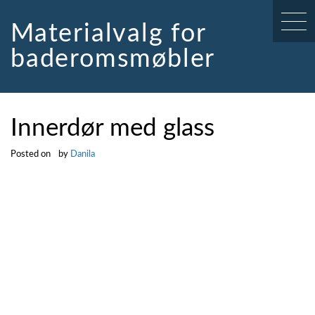
Skip
to
Materialvalg for
content
baderomsmøbler
Innerdør med glass
Posted on
by
Danila