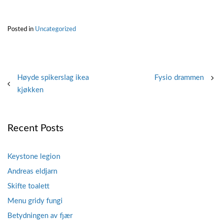
Posted in
Uncategorized
Post
Høyde spikerslag ikea
Fysio drammen
kjøkken
navigation
Recent Posts
Keystone legion
Andreas eldjarn
Skifte toalett
Menu gridy fungi
Betydningen av fjær