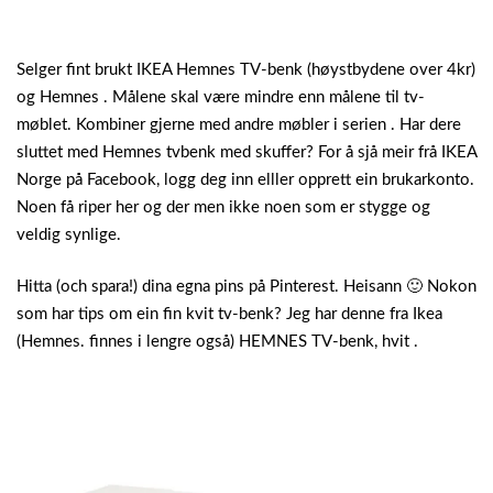
Selger fint brukt IKEA Hemnes TV-benk (høystbydene over 4kr)
og Hemnes . Målene skal være mindre enn målene til tv-
møblet. Kombiner gjerne med andre møbler i serien . Har dere
sluttet med Hemnes tvbenk med skuffer? For å sjå meir frå IKEA
Norge på Facebook, logg deg inn elller opprett ein brukarkonto.
Noen få riper her og der men ikke noen som er stygge og
veldig synlige.
Hitta (och spara!) dina egna pins på Pinterest. Heisann 🙂 Nokon
som har tips om ein fin kvit tv-benk? Jeg har denne fra Ikea
(Hemnes. finnes i lengre også) HEMNES TV-benk, hvit .