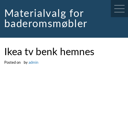
Skip
to
Materialvalg for
content
baderomsmøbler
Ikea tv benk hemnes
Posted on
by
admin