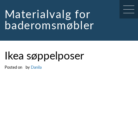
Skip
to
Materialvalg for
content
baderomsmøbler
Ikea søppelposer
Posted on
by
Danila