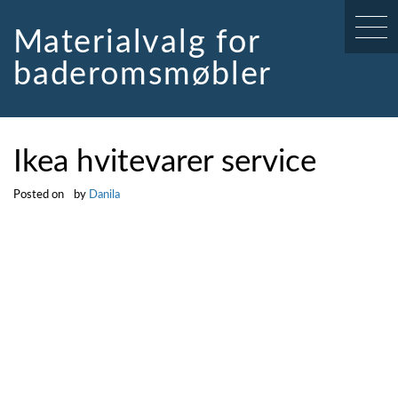
Skip
to
Materialvalg for
content
baderomsmøbler
Ikea hvitevarer service
Posted on
by
Danila