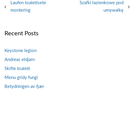
Post
Laufen toalettsete
Szafki łazienkowe pod
montering
umywalkę
navigation
Recent Posts
Keystone legion
Andreas eldjarn
Skifte toalett
Menu gridy fungi
Betydningen av fjær