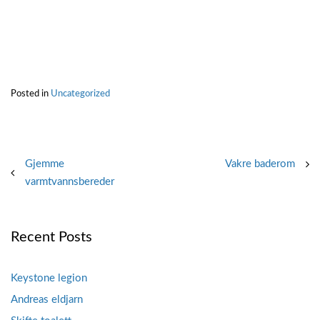
Posted in
Uncategorized
Post
Gjemme
Vakre baderom
varmtvannsbereder
navigation
Recent Posts
Keystone legion
Andreas eldjarn