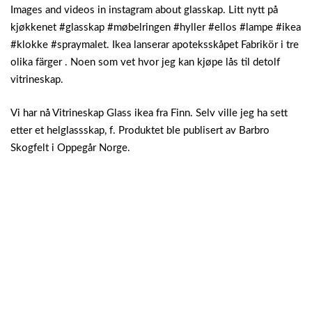
Images and videos in instagram about glasskap. Litt nytt på
kjøkkenet #glasskap #møbelringen #hyller #ellos #lampe #ikea
#klokke #spraymalet. Ikea lanserar apoteksskåpet Fabrikör i tre
olika färger . Noen som vet hvor jeg kan kjøpe lås til detolf
vitrineskap.
Vi har nå Vitrineskap Glass ikea fra Finn. Selv ville jeg ha sett
etter et helglassskap, f. Produktet ble publisert av Barbro
Skogfelt i Oppegår Norge.