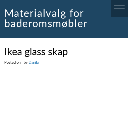
Skip
to
Materialvalg for
content
baderomsmøbler
Ikea glass skap
Posted on
by
Danila