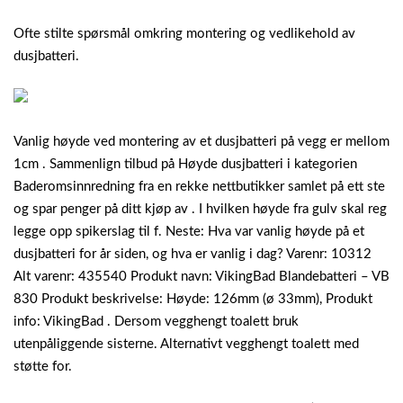
Ofte stilte spørsmål omkring montering og vedlikehold av
dusjbatteri.
Vanlig høyde ved montering av et dusjbatteri på vegg er mellom
1cm . Sammenlign tilbud på Høyde dusjbatteri i kategorien
Baderomsinnredning fra en rekke nettbutikker samlet på ett ste
og spar penger på ditt kjøp av . I hvilken høyde fra gulv skal reg
legge opp spikerslag til f. Neste: Hva var vanlig høyde på et
dusjbatteri for år siden, og hva er vanlig i dag? Varenr: 10312
Alt varenr: 435540 Produkt navn: VikingBad Blandebatteri – VB
830 Produkt beskrivelse: Høyde: 126mm (ø 33mm), Produkt
info: VikingBad . Dersom vegghengt toalett bruk
utenpåliggende sisterne. Alternativt vegghengt toalett med
støtte for.