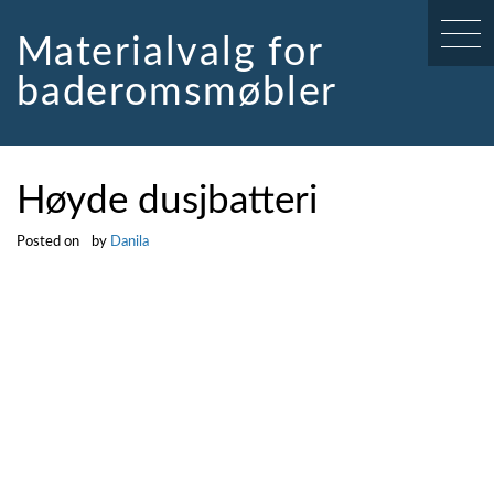
Skip
to
Materialvalg for
content
baderomsmøbler
Høyde dusjbatteri
Posted on
by
Danila