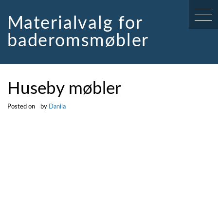
Skip
to
Materialvalg for
content
baderomsmøbler
Huseby møbler
Posted on
by
Danila