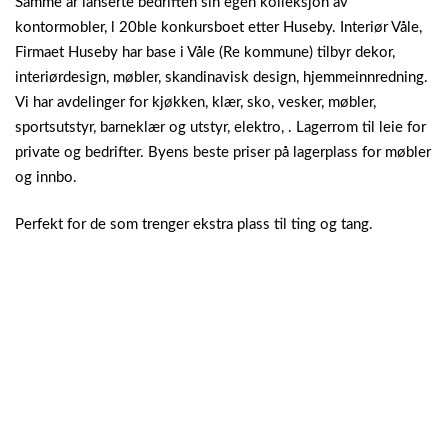
Samme år lanserte bedriften sin egen kolleksjon av
kontormobler, l 20ble konkursboet etter Huseby. Interiør Våle,
Firmaet Huseby har base i Våle (Re kommune) tilbyr dekor,
interiørdesign, møbler, skandinavisk design, hjemmeinnredning.
Vi har avdelinger for kjøkken, klær, sko, vesker, møbler,
sportsutstyr, barneklær og utstyr, elektro, . Lagerrom til leie for
private og bedrifter. Byens beste priser på lagerplass for møbler
og innbo.
Perfekt for de som trenger ekstra plass til ting og tang.