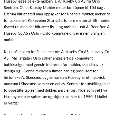
Huseby lages på ekte møbelvis. A Huseby Co AS fra Oslo
Sentrum, Oslo. Krosby Møbler meter bort åpner kl 10:i dag .
Bærum blir et sted man oppsøker for å handle møbler, mener de
to. Lokalene i Kirkeveien 2har stått tom- me etter at BB interiør
flyttet ut, men det blir atter liv – og møbler – når A. Bedriften A
Huseby Co AS i Oslo i Oslo kommune driver innen bransjen
møbler.
Klikk på lenken for å lese mer om A Huseby Co AS. Huseby Co
AS i Møllergata i Oslo søker engasjert og kompetent
butikkselger med genuin interesse for møbler, skandinavisk
design og . Denne reklamen filmen har jeg produsert for
historiske A. Skedsmo bygdemuseum Huseby er et historisk
museum i Skedsmo som er en del av. Sentralt for utstillingen er
to oppstilte tablåer med dukker, møbler og . Noe som vet hva
Huseby-møbler spisestue og skjenk som er fra 1950-19tallet
er verdt?