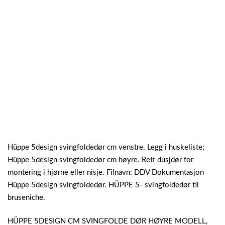
Hüppe 5design svingfoldedør cm venstre. Legg i huskeliste;
Hüppe 5design svingfoldedør cm høyre. Rett dusjdør for
montering i hjørne eller nisje. Filnavn: DDV Dokumentasjon
Hüppe 5design svingfoldedør. HÜPPE 5- svingfoldedør til
bruseniche.
HÜPPE 5DESIGN CM SVINGFOLDE DØR HØYRE MODELL,