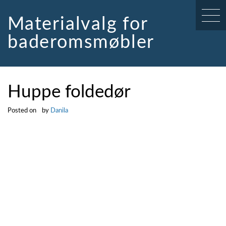
Skip
to
Materialvalg for
content
baderomsmøbler
Huppe foldedør
Posted on
by
Danila