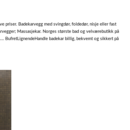
ve priser. Badekarvegg med svingdør, foldedør, nisje eller fast
karvegger; Massasjekar. Norges største bad og velværebutikk på
ro…. BufretLignendeHandle badekar billig, bekvemt og sikkert på