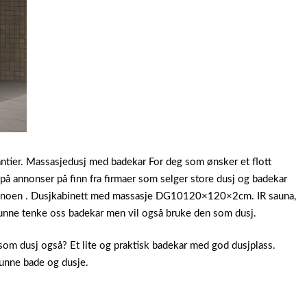
ntier. Massasjedusj med badekar For deg som ønsker et flott
 på annonser på finn fra firmaer som selger store dusj og badekar
sen noen . Dusjkabinett med massasje DG10120×120×2cm. IR sauna,
kunne tenke oss badekar men vil også bruke den som dusj.
m dusj også? Et lite og praktisk badekar med god dusjplass.
kunne bade og dusje.