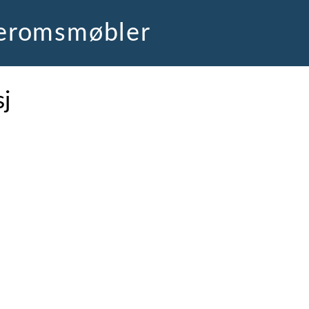
deromsmøbler
j