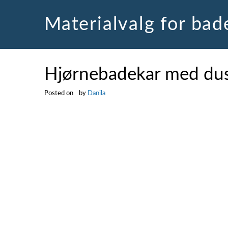
Skip
to
Materialvalg for ba
content
Hjørnebadekar med dus
Posted on
by
Danila