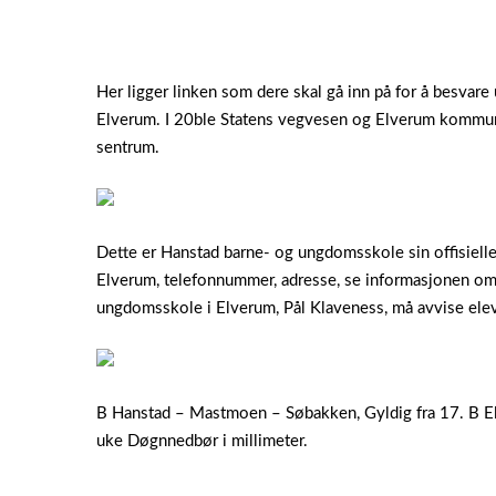
Her ligger linken som dere skal gå inn på for å besva
Elverum. I 20ble Statens vegvesen og Elverum kommune 
sentrum.
Dette er Hanstad barne- og ungdomsskole sin offisiel
Elverum, telefonnummer, adresse, se informasjonen 
ungdomsskole i Elverum, Pål Klaveness, må avvise elever
B Hanstad – Mastmoen – Søbakken, Gyldig fra 17. B Elv
uke Døgnnedbør i millimeter.