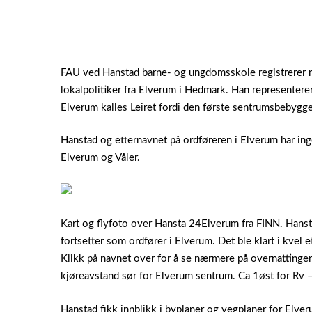
FAU ved Hanstad barne- og ungdomsskole registrerer m
lokalpolitiker fra Elverum i Hedmark. Han representerer
Elverum kalles Leiret fordi den første sentrumsbebygg
Hanstad og etternavnet på ordføreren i Elverum har i
Elverum og Våler.
Kart og flyfoto over Hansta 24Elverum fra FINN. Hanst
fortsetter som ordfører i Elverum. Det ble klart i kvel et
Klikk på navnet over for å se nærmere på overnattinge
kjøreavstand sør for Elverum sentrum. Ca 1øst for Rv 
Hanstad fikk innblikk i byplaner og vegplaner for Elveru