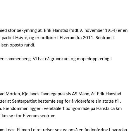
ed stor bekymring at. Erik Hanstad (født 9. november 1954) er en
 partiet Høyre, og er ordfører i Elverum fra 2011. Sentrum i
elsen oppsto rundt.
ngen sammenheng. Vi har nå grunnkurs og mopedopplæring i
ad Morten, Kjellands Tannlegepraksis AS Mann, år. Erik Hanstad
ter at Senterpartiet bestemte seg for å videreføre sin støtte til .
n. Eiendommen ligger i veletablert boligområde på Hansta ca km
– km sør for Elverum sentrum.
m i dag. Filmen Leiret reiser seg ga også en fin innføring i hvordan