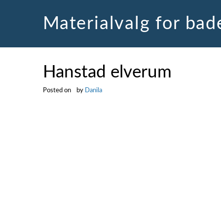
Skip
to
Materialvalg for ba
content
Hanstad elverum
Posted on
by
Danila