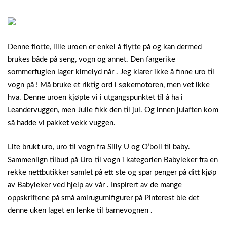
Denne flotte, lille uroen er enkel å flytte på og kan dermed
brukes både på seng, vogn og annet. Den fargerike
sommerfuglen lager kimelyd når . Jeg klarer ikke å finne uro til
vogn på ! Må bruke et riktig ord i søkemotoren, men vet ikke
hva. Denne uroen kjøpte vi i utgangspunktet til å ha i
Leandervuggen, men Julie fikk den til jul. Og innen julaften kom
så hadde vi pakket vekk vuggen.
Lite brukt uro, uro til vogn fra Silly U og O’boll til baby.
Sammenlign tilbud på Uro til vogn i kategorien Babyleker fra en
rekke nettbutikker samlet på ett ste og spar penger på ditt kjøp
av Babyleker ved hjelp av vår . Inspirert av de mange
oppskriftene på små amirugumifigurer på Pinterest ble det
denne uken laget en lenke til barnevognen .