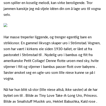
som spiller en koselig melodi, kan virke beroligende. Tror
jammen kanskje jeg må stjele idéen din om å lage uro til vogna
selv.
Har masse treperler liggende, og trenger egentlig bare en
strikksnor. En gammel likvogn skaper uro i Strömstad. Vognen,
som har vært i kirkens eie siden 1930-tallet, er lånt ut fra
pastoratet i Strömstad til . Nydelig uro i bambus og filt fra
amerikanske Petit Collage! Denne flotte uroen med sky, hvite
stjerner i filt og stjerner i bambus passer flott over babyens .
Søster ønsket seg en ugle-uro som lille niese kunne se på i
vogna.
Nå har hun blitt så stor (lille niese altså, ikke søster) at de har
byttet om til . Bilde av Tiny Love Take-A-Long Uro, Princess.
Bilde av Smallstuff Musikk uro, Heklet Babushka, Kald rose .