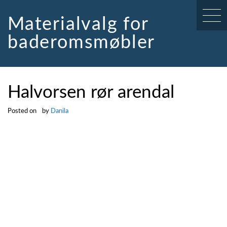
Skip
to
Materialvalg for
content
baderomsmøbler
Halvorsen rør arendal
Posted on
by
Danila