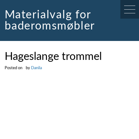
Skip
to
Materialvalg for
content
baderomsmøbler
Hageslange trommel
Posted on
by
Danila