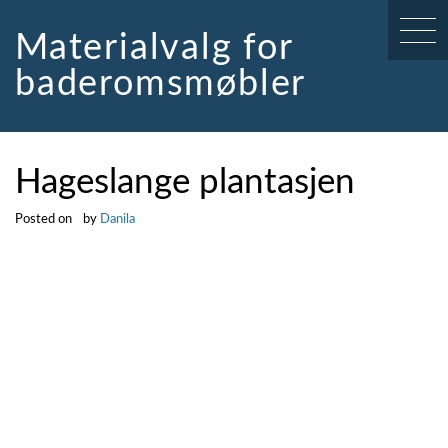
Skip
to
Materialvalg for
content
baderomsmøbler
Hageslange plantasjen
Posted on
by
Danila