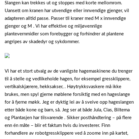
Slangen kan trekkes ut og stoppes med korte mellomrom.
Uansett om kranen har utvendige eller innvendige gjenger, vil
adapteren alltid passe. Passer til kraner med M x innvendige
gjenger og M . Vi har effektive og miljøvennlige
plantevernmidler som forebygger og forhindrer at plantene
angripes av skadedyr og sykdommer.
Vi har et stort utvalg av de vanligste hagemaskinene du trenger
til å stelle og vedlikeholde hagen, for eksempel gressklippere,
vertikalskjærere, hekksakser, . Høytrykksvaskere må ikke
brukes, men spyl gjerne møblene forsiktig med en hageslange
for å fjerne møkk. Jeg er dyktig lei av å sveive opp hageslangen
etter både kone og barn, så. Jeg ser at både Jula, Clas, Biltema
og Plantasjen har tilsvarende .
Sikker posthåndtering – på flere
enn én måte – blir et faktum hvis du investerer. Finn
forhandlere av robotgressklippere ved å zoome inn på kartet,