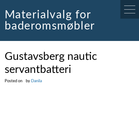
Skip
to
Materialvalg for
content
baderomsmøbler
Gustavsberg nautic
servantbatteri
Posted on
by
Danila