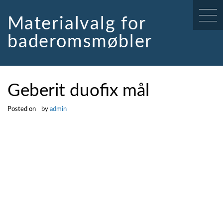
Skip
to
Materialvalg for
content
baderomsmøbler
Geberit duofix mål
Posted on
by
admin