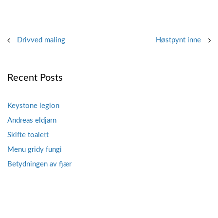
Post
Drivved maling
Høstpynt inne
navigation
Recent Posts
Keystone legion
Andreas eldjarn
Skifte toalett
Menu gridy fungi
Betydningen av fjær