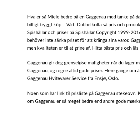
Hva er så Miele bedre på en Gaggenau med tanke på damp
billigt tryggt köp – Vårt. Dubbelkolla så pris och prod
Spishällar och priser på Spishällar Copyright 1999-2016 
behöver inte sänka priset för att kränga sina varor. Gagg
men kvaliteten er til at grine af.
Hitta bästa pris och läs
Gaggenau gir deg grenseløse muligheter når du lager m
Gaggenau, og regne altid gode priser. Flere gange om å
Gaggenau Hvitevarer Service fra Ensjø, Oslo.
Noen som har link til prisliste på Gaggenau stekeovn. K
om Gaggenau er så meget bedre end andre gode mærk