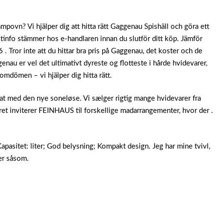
ovn? Vi hjälper dig att hitta rätt Gaggenau Spishäll och göra ett
uktinfo stämmer hos e-handlaren innan du slutför ditt köp. Jämför
. Tror inte att du hittar bra pris på Gaggenau, det koster och de
enau er vel det ultimativt dyreste og flotteste i hårde hvidevarer,
 omdömen – vi hjälper dig hitta rätt.
at med den nye soneløse. Vi sælger rigtig mange hvidevarer fra
ret inviterer FEINHAUS til forskellige madarrangementer, hvor der .
apasitet: liter; God belysning; Kompakt design. Jeg har mine tvivl,
er såsom.