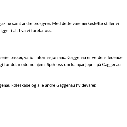
zine samt andre brosjyrer. Med dette varemerkesløfte stiller vi
gger i alt hva vi foretar oss.
erie, passer, vario, informasjon and. Gaggenau er verdens ledende
gi for det moderne hjem. Spør oss om kampanjepris på Gaggenau
enau køleskabe og alle andre Gaggenau hvidevarer.