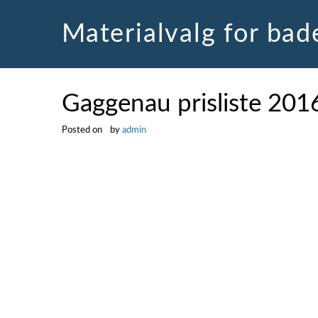
Skip
to
Materialvalg for ba
content
Gaggenau prisliste 201
Posted on
by
admin