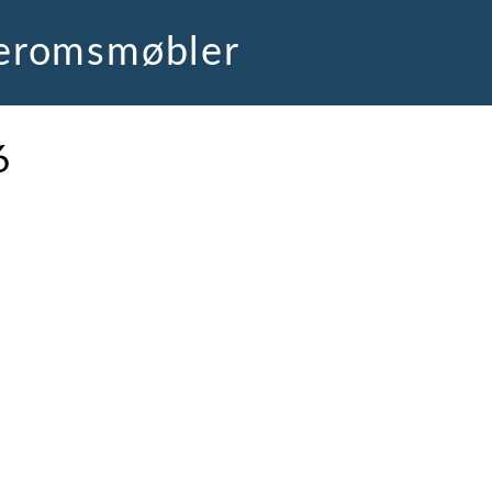
deromsmøbler
6