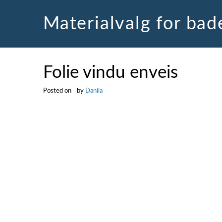
Skip
to
Materialvalg for ba
content
Folie vindu enveis
Posted on
by
Danila