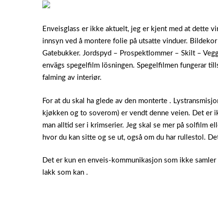
Enveisglass er ikke aktuelt, jeg er kjent med at dette vi
innsyn ved å montere folie på utsatte vinduer. Bildekor
Gatebukker. Jordspyd – Prospektlommer – Skilt – Vegg 
envägs spegelfilm lösningen. Spegelfilmen fungerar till
falming av interiør.
For at du skal ha glede av den monterte . Lystransmisjon
kjøkken og to soverom) er vendt denne veien. Det er i
man alltid ser i krimserier. Jeg skal se mer på solfilm e
hvor du kan sitte og se ut, også om du har rullestol. De
Det er kun en enveis-kommunikasjon som ikke samler p
lakk som kan .