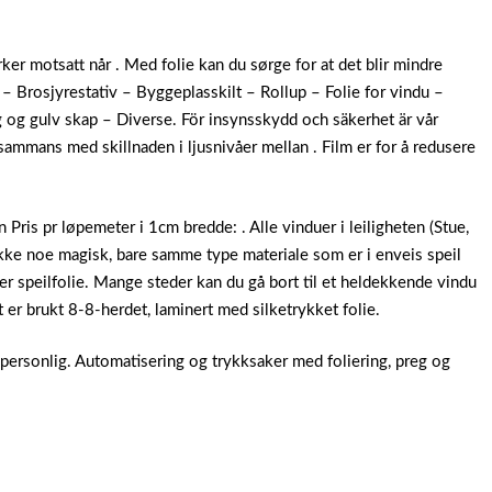
rker motsatt når . Med folie kan du sørge for at det blir mindre
 – Brosjyrestativ – Byggeplasskilt – Rollup – Folie for vindu –
og gulv skap – Diverse. För insynsskydd och säkerhet är vår
sammans med skillnaden i ljusnivåer mellan . Film er for å redusere
 Pris pr løpemeter i 1cm bredde: . Alle vinduer i leiligheten (Stue,
kke noe magisk, bare samme type materiale som er i enveis speil
ller speilfolie. Mange steder kan du gå bort til et heldekkende vindu
t er brukt 8-8-herdet, laminert med silketrykket folie.
ersonlig. Automatisering og trykksaker med foliering, preg og