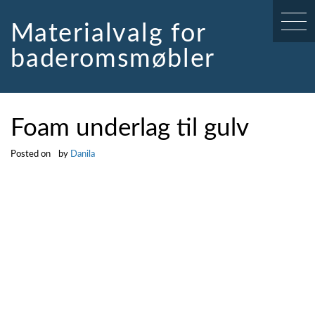
Skip
to
Materialvalg for
content
baderomsmøbler
Foam underlag til gulv
Posted on
by
Danila