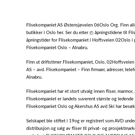
Flisekompaniet AS Østensjøveien 06Oslo Org. Finn alle
butikker i Oslo her. Ser du etter ◴ åpningstidene til F
åpningstider for Flisekompaniet i Hoffsveien 02Oslo i 
Flisekompaniet Oslo – Alnabru.
Finn ut driftstimer Flisekompaniet, Oslo, 02Hoffsvei
AS – avd. Flisekompaniet – Finn firmaer, adresser, tele
Alnabru.
Flisekompaniet har et stort utvalg innen fliser, marmor,
Flisekompaniet er landets suverent største og ledende f
Flisekompaniet Oslo og Akershus AS avd Ski har besøk
Selskapet ble stiftet i 19og er registrert som AVD unde
distribusjon og salg av fliser til privat- og prosjektmarked