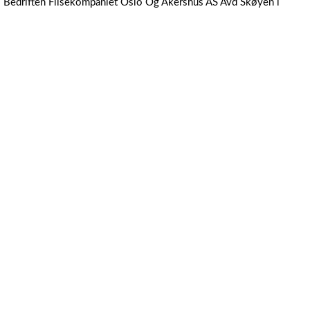
.
Bedriften Flisekompaniet Oslo Og Akershus AS Avd Skøyen i