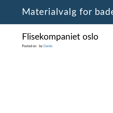
Skip
to
Materialvalg for ba
content
Flisekompaniet oslo
Posted on
by
Danila