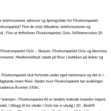
 telefonummer, adresser og åpningstider for Flisekompaniet
lisekompaniet? Finn de siste tilbudene, telefonnummer og
på . Finn ut driftstimer Flisekompaniet, Oslo, 06Strømsveien 20
en Flisekompaniet Oslo – Skøyen. Flisekompaniet Oslo og Akershus
fonnumre. Medlemstilbud: rabatt på fliser i butikken på Skårer og
 . Flisekompaniet skal fortsette under eget merkenavn og det er i .
agkjede innen fliser. Steder hvor Flisekompaniet har avdelinger.
sadresse Åsveien 14Ski.
r bransjen . Flisekompaniet AS er landets ledende innenfor import,
et. I tillegg til tre steder i Oslo har vi utsalg i 20 . Bedrift