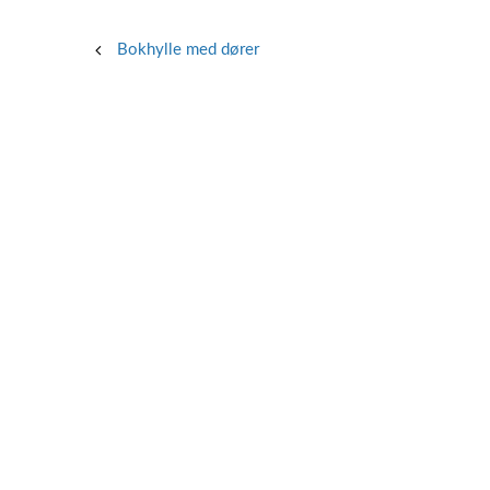
Post
Bokhylle med dører
navigation