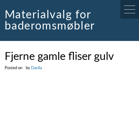
Skip
to
Materialvalg for
content
baderomsmøbler
Fjerne gamle fliser gulv
Posted on
by
Danila