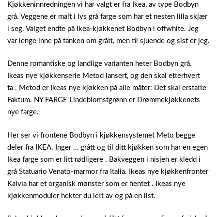
Kjøkkeninnredningen vi har valgt er fra Ikea, av type Bodbyn
grå. Veggene er malt i lys grå farge som har et nesten lilla skjær
i seg. Valget endte på Ikea-kjøkkenet Bodbyn i offwhite. Jeg
var lenge inne på tanken om grått, men til sjuende og sist er jeg.
Denne romantiske og landlige varianten heter Bodbyn grå.
Ikeas nye kjøkkenserie Metod lansert, og den skal etterhvert
ta . Metod er Ikeas nye kjøkken på alle måter: Det skal erstatte
Faktum. NY FARGE Lindeblomstgrønn er Drømmekjøkkenets
nye farge.
Her ser vi frontene Bodbyn i kjøkkensystemet Meto begge
deler fra IKEA. Inger … grått og til ditt kjøkken som har en egen
Ikea farge som er litt rødligere . Bakveggen i nisjen er kledd i
grå Statuario Venato-marmor fra Italia. Ikeas nye kjøkkenfronter
Kalvia har et organisk mønster som er hentet . Ikeas nye
kjøkkenmoduler hekter du lett av og på en list.