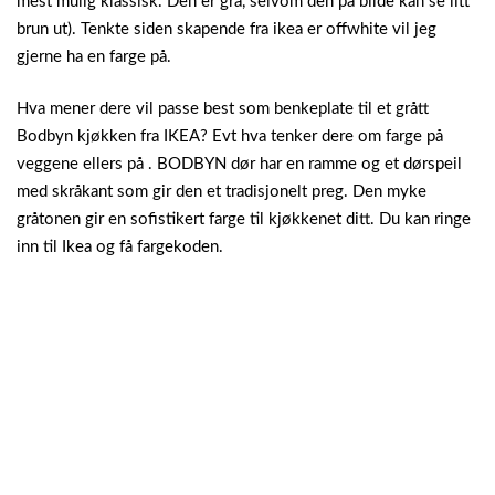
mest mulig klassisk. Den er grå, selvom den på bilde kan se litt
brun ut). Tenkte siden skapende fra ikea er offwhite vil jeg
gjerne ha en farge på.
Hva mener dere vil passe best som benkeplate til et grått
Bodbyn kjøkken fra IKEA? Evt hva tenker dere om farge på
veggene ellers på . BODBYN dør har en ramme og et dørspeil
med skråkant som gir den et tradisjonelt preg. Den myke
gråtonen gir en sofistikert farge til kjøkkenet ditt. Du kan ringe
inn til Ikea og få fargekoden.