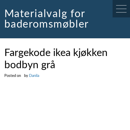
Skip
to
Materialvalg for
content
baderomsmøbler
Fargekode ikea kjøkken
bodbyn grå
Posted on
by
Danila