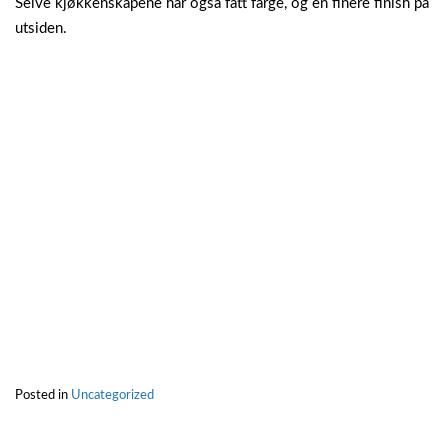
Selve kjøkkenskapene har også fått farge, og en finere finish på
utsiden.
Posted in
Uncategorized