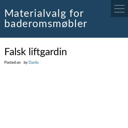
Skip
to
Materialvalg for
content
baderomsmøbler
Falsk liftgardin
Posted on
by
Danila