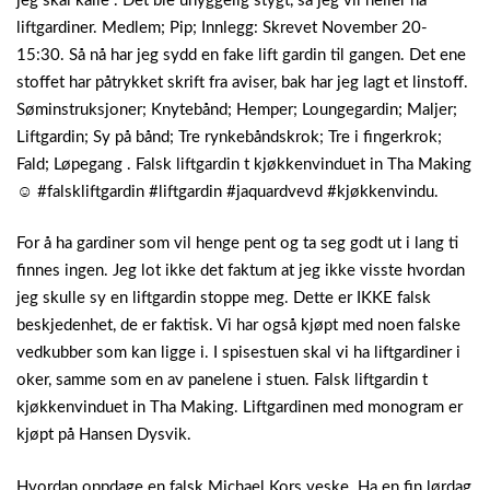
jeg skal kalle . Det ble uhyggelig stygt, så jeg vil heller ha
liftgardiner. Medlem; Pip; Innlegg: Skrevet November 20-
15:30. Så nå har jeg sydd en fake lift gardin til gangen. Det ene
stoffet har påtrykket skrift fra aviser, bak har jeg lagt et linstoff.
Søminstruksjoner; Knytebånd; Hemper; Loungegardin; Maljer;
Liftgardin; Sy på bånd; Tre rynkebåndskrok; Tre i fingerkrok;
Fald; Løpegang . Falsk liftgardin t kjøkkenvinduet in Tha Making
☺ #falskliftgardin #liftgardin #jaquardvevd #kjøkkenvindu.
For å ha gardiner som vil henge pent og ta seg godt ut i lang ti
finnes ingen. Jeg lot ikke det faktum at jeg ikke visste hvordan
jeg skulle sy en liftgardin stoppe meg. Dette er IKKE falsk
beskjedenhet, de er faktisk. Vi har også kjøpt med noen falske
vedkubber som kan ligge i. I spisestuen skal vi ha liftgardiner i
oker, samme som en av panelene i stuen. Falsk liftgardin t
kjøkkenvinduet in Tha Making. Liftgardinen med monogram er
kjøpt på Hansen Dysvik.
Hvordan oppdage en falsk Michael Kors veske. Ha en fin lørdag