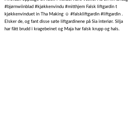
#bjørnwiinblad #kjøkkenvindu #mitthjem Falsk liftgardin t
kjøkkenvinduet in Tha Making ☺ #falskliftgardin #liftgardin .
Elsker de, og fant disse søte liftgardinene på Sia interiør. Silja
har fått brudd i kragebeinet og Maja har falsk krupp og hals.