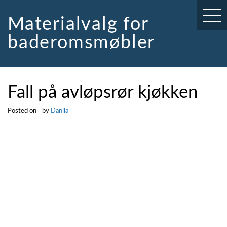
Skip
to
Materialvalg for
content
baderomsmøbler
Fall på avløpsrør kjøkken
Posted on
by
Danila