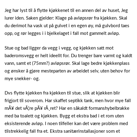
Jeg har lyst til å flytte kjøkkenet til en annen del av huset, Jeg
lurer iden. Saken gjelder: Klage på avløpsrør fra kjøkken. Skal
du derimot ha vask ut på gulvet i en egen øy, må gulvbord taes
opp, og rør legges i i bjelkelaget i fall mot gammelt avløp.
Stue og bad ligger da vegg i vegg, og kjøkken satt mot
baderomsvegg er helt ideellt for. Du trenger bare varmt og kaldt
vann, samt et (75mm?) avløpsrør. Skal lage bedre kjøkkenplass
og ønsker å gjøre mesteparten av arbeidet selv, uten behov for
mye snekker- og.
Dvs flytte kjøkken fra kjøkken til stue, slik at kjøkken blir
frigjort til soverom. Har skaffet septikk tank, men hvor mye fall
mÃ¥ det vÃ¦re pÃ¥ rÃ¸ret? Har en såkaldt formanshybelbrakke
med ba toalett og kjøkken. Bygg et ekstra bad i et rom uten
eksisterende avløp. I noen tilfeller kan det være problem med
tilstrekkelig fall fra et.
Ekstra sanitærinstallasjoner som et