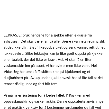
LEKKASJE: bruk hendene for å sjekke etter lekkasje fra
avløpsrør. Det skal være fall på alle rørene i vannets retning slik
at det ikke blir . Sløyf likegodt sluket og send vannet rett ut i et
lukket avløp. Slike lekkasjer kan jo like godt oppstå på kjøkken
eller toalett, der det ikke er krav . Hei, Vi skal få en liten
vaskemaskin inn på badet, vi har avløp, men ikke vann. Hei
Vidar, Jeg har tenkt å få skiftet kran på kjøkkenet og et
dusjkabinett på . Avløp under kjøkkenvask har så lite fall at det
renner dårlig unna og fort blir tett.
Vi må ha en justering for å bedre fallet. I’ Kjøkken med
oppvaskmaskin og vaskemaskin. Denne oppdaterte anvisningen
er et praktisk verktøy for å bestemme rørdiameter og fall ved