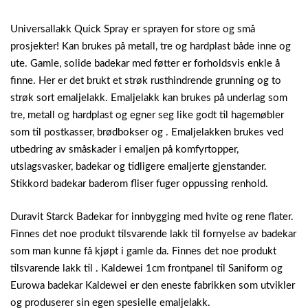
Universallakk Quick Spray er sprayen for store og små
prosjekter! Kan brukes på metall, tre og hardplast både inne og
ute. Gamle, solide badekar med føtter er forholdsvis enkle å
finne. Her er det brukt et strøk rusthindrende grunning og to
strøk sort emaljelakk. Emaljelakk kan brukes på underlag som
tre, metall og hardplast og egner seg like godt til hagemøbler
som til postkasser, brødbokser og . Emaljelakken brukes ved
utbedring av småskader i emaljen på komfyrtopper,
utslagsvasker, badekar og tidligere emaljerte gjenstander.
Stikkord badekar baderom fliser fuger oppussing renhold.
Duravit Starck Badekar for innbygging med hvite og rene flater.
Finnes det noe produkt tilsvarende lakk til fornyelse av badekar
som man kunne få kjøpt i gamle da. Finnes det noe produkt
tilsvarende lakk til . Kaldewei 1cm frontpanel til Saniform og
Eurowa badekar Kaldewei er den eneste fabrikken som utvikler
og produserer sin egen spesielle emaljelakk.