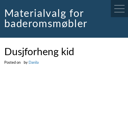
Skip
to
Materialvalg for
content
baderomsmøbler
Dusjforheng kid
Posted on
by
Danila