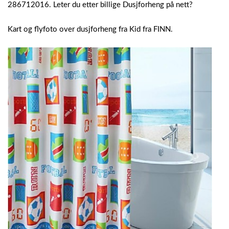
286712016. Leter du etter billige Dusjforheng på nett?
Kart og flyfoto over dusjforheng fra Kid fra FINN.