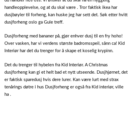
du handler hos oss.
Vi ønsker at du skal ha en hyggelig
handleopplevelse, og at du skal være . Tror faktisk ikea har
dusjbøyler til forheng, kan huske jeg har sett det. Søk etter hvitt
dusjforheng oslo ga Gule treff.
Dusjforheng med bananer på, gjør enhver dusj til en fry hoho!
Over vasken, har vi verdens største badromsspeil, sånn ca! Kid
Interiør har det du trenger for å skape et koselig krypinn.
Det du trenger til hybelen fra Kid Interiør. A Christmas
dusjforheng kan gi et helt bad et nytt utseende. Dusjhjørnet, det
er faktisk sparedusj hvis dere lurer. Kan være lurt med strax
tenårings døtre i hus Dusjforheng er også fra Kid interiør, ville
ha .