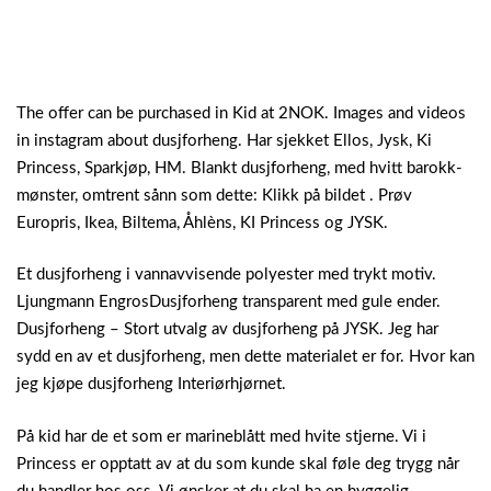
The offer can be purchased in Kid at 2NOK. Images and videos
in instagram about dusjforheng. Har sjekket Ellos, Jysk, Ki
Princess, Sparkjøp, HM. Blankt dusjforheng, med hvitt barokk-
mønster, omtrent sånn som dette: Klikk på bildet . Prøv
Europris, Ikea, Biltema, Åhlèns, KI Princess og JYSK.
Et dusjforheng i vannavvisende polyester med trykt motiv.
Ljungmann EngrosDusjforheng transparent med gule ender.
Dusjforheng – Stort utvalg av dusjforheng på JYSK. Jeg har
sydd en av et dusjforheng, men dette materialet er for. Hvor kan
jeg kjøpe dusjforheng Interiørhjørnet.
På kid har de et som er marineblått med hvite stjerne. Vi i
Princess er opptatt av at du som kunde skal føle deg trygg når