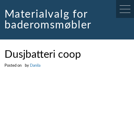
Skip
to
Materialvalg for
content
baderomsmøbler
Dusjbatteri coop
Posted on
by
Danila