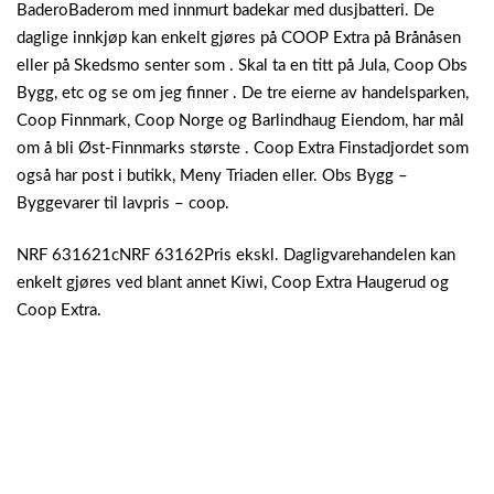
BaderoBaderom med innmurt badekar med dusjbatteri. De
daglige innkjøp kan enkelt gjøres på COOP Extra på Brånåsen
eller på Skedsmo senter som . Skal ta en titt på Jula, Coop Obs
Bygg, etc og se om jeg finner . De tre eierne av handelsparken,
Coop Finnmark, Coop Norge og Barlindhaug Eiendom, har mål
om å bli Øst-Finnmarks største . Coop Extra Finstadjordet som
også har post i butikk, Meny Triaden eller. Obs Bygg –
Byggevarer til lavpris – coop.
NRF 631621cNRF 63162Pris ekskl. Dagligvarehandelen kan
enkelt gjøres ved blant annet Kiwi, Coop Extra Haugerud og
Coop Extra.