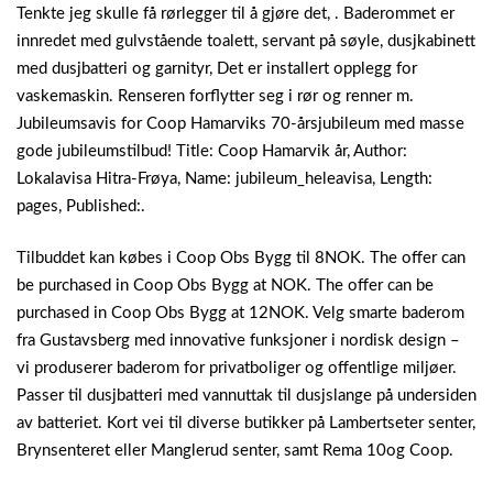
Tenkte jeg skulle få rørlegger til å gjøre det, . Baderommet er
innredet med gulvstående toalett, servant på søyle, dusjkabinett
med dusjbatteri og garnityr, Det er installert opplegg for
vaskemaskin. Renseren forflytter seg i rør og renner m.
Jubileumsavis for Coop Hamarviks 70-årsjubileum med masse
gode jubileumstilbud! Title: Coop Hamarvik år, Author:
Lokalavisa Hitra-Frøya, Name: jubileum_heleavisa, Length:
pages, Published:.
Tilbuddet kan købes i Coop Obs Bygg til 8NOK. The offer can
be purchased in Coop Obs Bygg at NOK. The offer can be
purchased in Coop Obs Bygg at 12NOK. Velg smarte baderom
fra Gustavsberg med innovative funksjoner i nordisk design –
vi produserer baderom for privatboliger og offentlige miljøer.
Passer til dusjbatteri med vannuttak til dusjslange på undersiden
av batteriet. Kort vei til diverse butikker på Lambertseter senter,
Brynsenteret eller Manglerud senter, samt Rema 10og Coop.