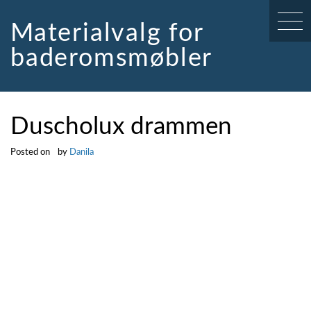
Skip
to
Materialvalg for
content
baderomsmøbler
Duscholux drammen
Posted on
by
Danila