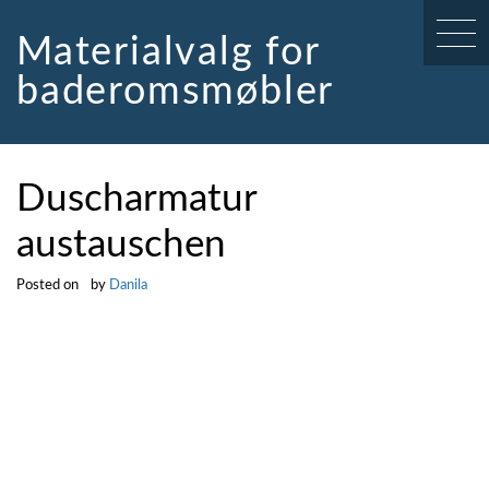
Skip
to
Materialvalg for
content
baderomsmøbler
Duscharmatur
austauschen
Posted on
by
Danila