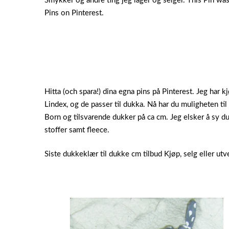
Smykker og andre ting jeg lager og selger. This Pin wa
Pins on Pinterest.
Hitta (och spara!) dina egna pins på Pinterest. Jeg har k
Lindex, og de passer til dukka. Nå har du muligheten ti
Born og tilsvarende dukker på ca cm. Jeg elsker å sy d
stoffer samt fleece.
Siste dukkeklær til dukke cm tilbud Kjøp, selg eller ut