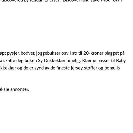
s discovered by Reidun Ellefsen. Discover (and save!) your own
jøpt pysjer, bodyer, joggebukser osv i str til 20-kroner plagget på
l å skaffe deg boken Sy Dukkeklær rimelig. Klærne passer til Baby
ukkeklær og de er sydd av de fineste jersey stoffer og bomulls
veksle annonser.