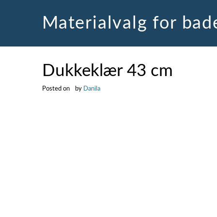
Skip
to
Materialvalg for ba
content
Dukkeklær 43 cm
Posted on
by
Danila