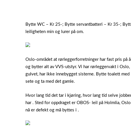
Bytte WC – Kr 25-; Bytte servantbatteri – Kr 35-; Bytte
leiligheten min og lurer på om.
Oslo-området at rørleggerforretninger har fast pris på å
og bytter alt av VVS-utstyr. Vi har rørleggervakt i Oslo,
gulvet, har ikke innebygget sisterne. Bytte toalett me
sete og ta med det gamle.
Hvor lang tid det tar i kjøring, hvor lang tid selve job
har . Sted for oppdraget er OBOS- leil på Holmlia, Oslo
nå er defekt og må byttes i .