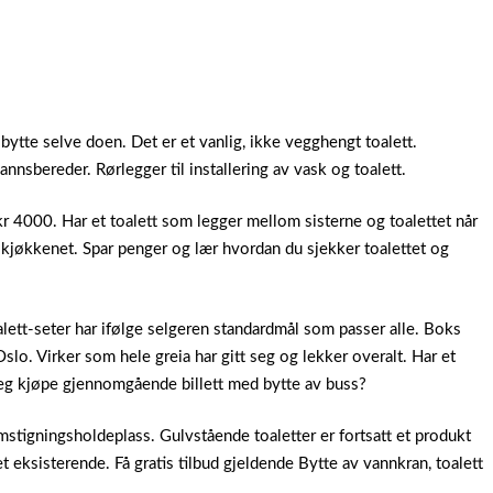
 bytte selve doen. Det er et vanlig, ikke vegghengt toalett.
vannsbereder.
Rørlegger til installering av vask og toalett.
kr 4000. Har et toalett som legger mellom sisterne og toalettet når
å kjøkkenet. Spar penger og lær hvordan du sjekker toalettet og
lett-seter har ifølge selgeren standardmål som passer alle. Boks
. Virker som hele greia har gitt seg og lekker overalt. Har et
 jeg kjøpe gjennomgående billett med bytte av buss?
stigningsholdeplass. Gulvstående toaletter er fortsatt et produkt
t eksisterende. Få gratis tilbud gjeldende Bytte av vannkran, toalett