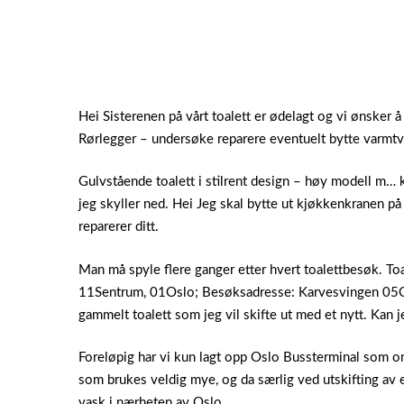
Hei Sisterenen på vårt toalett er ødelagt og vi ønsker å
Rørlegger – undersøke reparere eventuelt bytte varmt
Gulvstående toalett i stilrent design – høy modell m… 
jeg skyller ned. Hei Jeg skal bytte ut kjøkkenkranen p
reparerer ditt.
Man må spyle flere ganger etter hvert toalettbesøk. Toa
11Sentrum, 01Oslo; Besøksadresse: Karvesvingen 05Oslo
gammelt toalett som jeg vil skifte ut med et nytt. Kan
Foreløpig har vi kun lagt opp Oslo Bussterminal som om
som brukes veldig mye, og da særlig ved utskifting av e
vask i nærheten av Oslo.