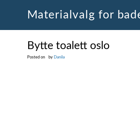
Skip
to
Materialvalg for ba
content
Bytte toalett oslo
Posted on
by
Danila