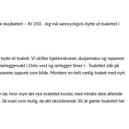
 dusjbatteri – Kr 350 . Jeg må sannsynligvis bytte ut toalettet i
 bytte et toalett. Vi skifter kjøkkenkraner, dusjarmatur og reparerer
 rørleggervakt i Oslo vest og rørlegger timer i . Toalettet står på
d samme oppsett som bilde. Montere en helt vanlig toalett med nytt
ben tar, hvor mye det nye toalettet koster, med mindre dere allerede
. Så snart som mulig, da det eksisterende 30-år gamle toalettet her