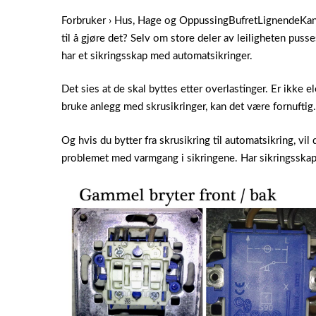
Forbruker › Hus, Hage og OppussingBufretLignendeKan j
til å gjøre det? Selv om store deler av leiligheten puss
har et sikringsskap med automatsikringer.
Det sies at de skal byttes etter overlastinger. Er ikke e
bruke anlegg med skrusikringer, kan det være fornuftig.
Og hvis du bytter fra skrusikring til automatsikring, vil 
problemet med varmgang i sikringene.
Har sikringsskap