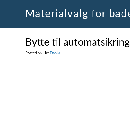
Skip
to
Materialvalg for ba
content
Bytte til automatsikring
Posted on
by
Danila