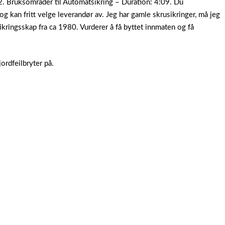
12. Bruksområder til Automatsikring – Duration: 4:09. Du
g kan fritt velge leverandør av. Jeg har gamle skrusikringer, må jeg
t sikringsskap fra ca 1980. Vurderer å få byttet innmaten og få
jordfeilbryter på.