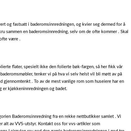
rert og fastsatt i baderomsinnredningen, og kvier seg dermed for å
å skru sammen en baderomsinnredning, selv om de ofte kommer . Skal
 ofte være .
lierte flater, spesielt ikke den folierte bøk-fargen, så her fikk vår
aderomsmøbler, tenker vi på hva vi selv helst vil bli møtt av på
ed gjennomtenkt . To av de mest vanlige rom som huseiere har en
ing er kjøkkeninnredningen og badet.
orien Baderomsinnredning fra en rekke nettbutikker samlet . Vi
er alt av VVS-utstyr. Kontakt oss for vvs-artikler som