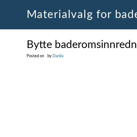
Skip
to
Materialvalg for ba
content
Bytte baderomsinnredn
Posted on
by
Danila