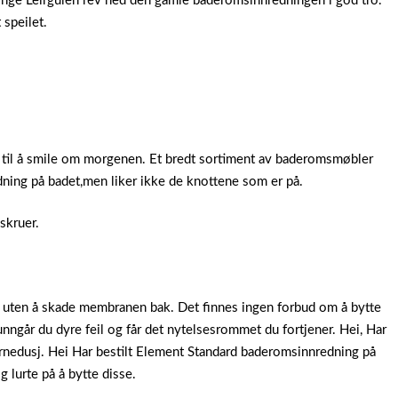
Inge Leirgulen rev ned den gamle baderomsinnredningen i god tro.
 speilet.
til å smile om morgenen. Et bredt sortiment av baderomsmøbler
dning på badet,men liker ikke de knottene som er på.
skruer.
om uten å skade membranen bak. Det finnes ingen forbud om å bytte
ngår du dyre feil og får det nytelsesrommet du fortjener. Hei, Har
ørnedusj. Hei Har bestilt Element Standard baderomsinnredning på
 lurte på å bytte disse.