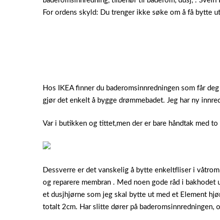
baderomsinnredning, tilbehør til baderom, dusj, .
Svein 
For ordens skyld: Du trenger ikke søke om å få bytte ut
Hos IKEA finner du baderomsinnredningen som får deg 
gjør det enkelt å bygge drømmebadet. Jeg har ny innre
Var i butikken og tittet,men der er bare håndtak med to 
Dessverre er det vanskelig å bytte enkeltfliser i våtr
og reparere membran . Med noen gode råd i bakhodet un
et dusjhjørne som jeg skal bytte ut med et Element hj
totalt 2cm. Har slitte dører på baderomsinnredningen, og