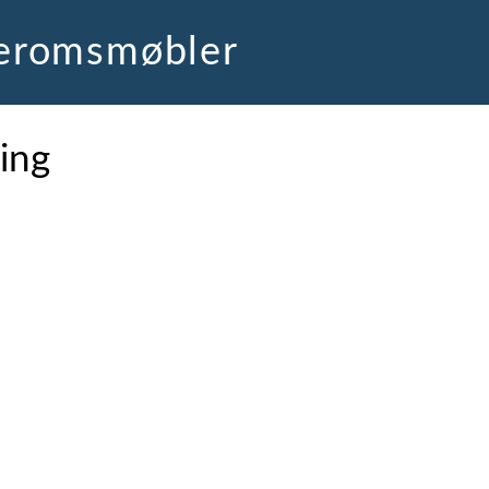
deromsmøbler
ing