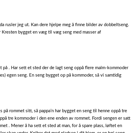
a rusler jeg ut. Kan dere hjelpe meg å finne bilder av dobbeltseng.
 Kresten bygget en væg til væg seng med masser af
t på . Har sett et sted der de lagt seng oppå flere malm-kommoder
ores) egen seng. En seng bygget op på kommoder, så vi samtidig
s på rommet sitt, så pappa’n har bygget en seng til henne oppå tre
ppå tre kommoder i den ene enden av rommet. Fordi sengen er satt
met . Mener å ha sett et sted at man, for å spare plass, løftet en