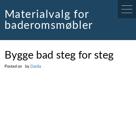
Skip
to
Materialvalg for
content
baderomsmøbler
Bygge bad steg for steg
Posted on
by
Danila