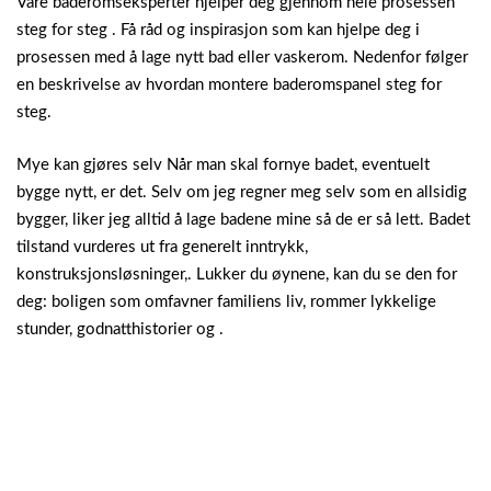
Våre baderomseksperter hjelper deg gjennom hele prosessen
steg for steg . Få råd og inspirasjon som kan hjelpe deg i
prosessen med å lage nytt bad eller vaskerom. Nedenfor følger
en beskrivelse av hvordan montere baderomspanel steg for
steg.
Mye kan gjøres selv Når man skal fornye badet, eventuelt
bygge nytt, er det. Selv om jeg regner meg selv som en allsidig
bygger, liker jeg alltid å lage badene mine så de er så lett. Badet
tilstand vurderes ut fra generelt inntrykk,
konstruksjonsløsninger,. Lukker du øynene, kan du se den for
deg: boligen som omfavner familiens liv, rommer lykkelige
stunder, godnatthistorier og .