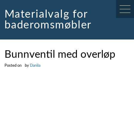
Skip
to
Materialvalg for
content
baderomsmøbler
Bunnventil med overløp
Posted on
by
Danila