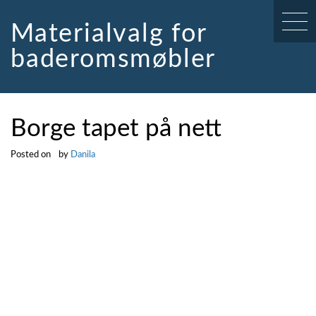
Skip
to
Materialvalg for
content
baderomsmøbler
Borge tapet på nett
Posted on
by
Danila