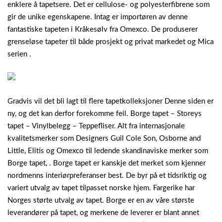
enklere å tapetsere. Det er cellulose- og polyesterfibrene som
gir de unike egenskapene. Intag er importøren av denne
fantastiske tapeten i Kråkesølv fra Omexco. De produserer
grenseløse tapeter til både prosjekt og privat markedet og Mica
serien .
Gradvis vil det bli lagt til flere tapetkolleksjoner Denne siden er
ny, og det kan derfor forekomme feil. Borge tapet – Storeys
tapet – Vinylbelegg – Teppefliser. Alt fra internasjonale
kvalitetsmerker som Designers Guil Cole Son, Osborne and
Little, Elitis og Omexco til ledende skandinaviske merker som
Borge tapet, . Borge tapet er kanskje det merket som kjenner
nordmenns interiørpreferanser best. De byr på et tidsriktig og
variert utvalg av tapet tilpasset norske hjem. Fargerike har
Norges størte utvalg av tapet. Borge er en av våre største
leverandører på tapet, og merkene de leverer er blant annet