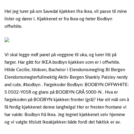
Hei jeg lurer på om Savedal kjøkken ifra ikea, vil passe til mine
lister og dører i.
Kjøkkenet er fra Ikea og heter Bodbyn
offwhite.
Vi skal legge mdf panel på veggene til uka, og lurer litt på
farger. Har gått for IKEA bodbyn kjøkken som er i offwhite.
Hilde Cecilie, hildoen, Bachelor i Eiendomsmegling BI Bergen
Eiendomsmeglerfullmektig Aktiv Bergen Shankly Paisley nerdy
and cute, #bodbyn . Fargekoder Bodbyn: BODBYN OFFWHITE:
S 0502-Y05R og glans på BODBYN GRÅ 5000-N . Hva er
fargekoden på BODBYN kjøkken fronter (grå)? Har eit mål om å
få ferdig kjøkkenet denne langhelga! Her er fresten frontane vi
har valde: Bodbyn frå Ikea. Jeg tegnet kjøkkenet selv hjemme
og vi valgte tilslutt Ikeakjøkken både fordi det faktisk er av.