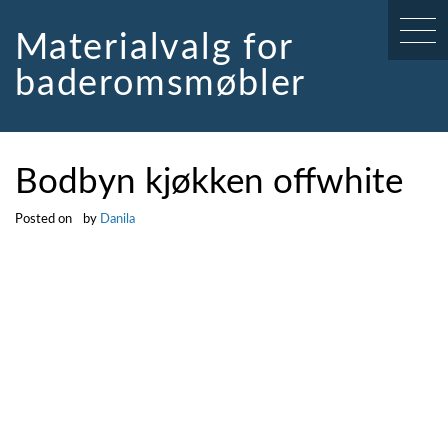
Skip
to
Materialvalg for
content
baderomsmøbler
Bodbyn kjøkken offwhite
Posted on
by
Danila