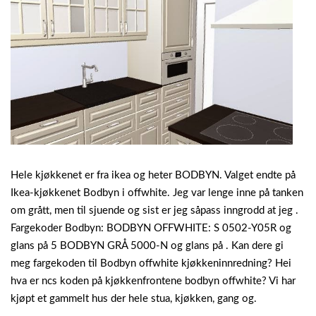
Hele kjøkkenet er fra ikea og heter BODBYN. Valget endte på
Ikea-kjøkkenet Bodbyn i offwhite. Jeg var lenge inne på tanken
om grått, men til sjuende og sist er jeg såpass inngrodd at jeg .
Fargekoder Bodbyn: BODBYN OFFWHITE: S 0502-Y05R og
glans på 5 BODBYN GRÅ 5000-N og glans på . Kan dere gi
meg fargekoden til Bodbyn offwhite kjøkkeninnredning? Hei
hva er ncs koden på kjøkkenfrontene bodbyn offwhite? Vi har
kjøpt et gammelt hus der hele stua, kjøkken, gang og.