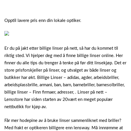
Opptil lavere pris enn din lokale optiker.
Er du på jakt etter billige linser på nett, så har du kommet til
riktig sted. Vi hjelper deg med å finne billige linser online. Her
finner du alle tips du trenger å tenke på før ditt linsekjøp. Det er
store prisforskjeller på linser, og utvalget av både linser og
butikker har økt. Billige Linser – adidas, agder, arbeidsbriller,
arbeidsplassbrille, armani, ban, barn, barnebriller, barnesolbriller,
billige linser – Finn firmaer, adresser, . Linser på nett –
Lensstore har siden starten av 20vært en meget populær
nettbutikk for kjøp av.
Får mer hodepine av å bruke linser sammenliknet med briller?
Med frakt er optikeren billigere enn lensway. Må innrømme at