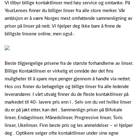
Vi tilbyr billige kontaktlinser med høy service og omtanke. På
YourLenses finner du billiger linser fra alle store merker. Vår
ambisjon er å være Norges mest omfattende sammenligning av
priser på linser på nett. Vi hjelper deg ikke bare å finne de
billigste linsene online, men også .
Beste tilgjengelige prisene fra de største forhandlerne av linser.
Billige Kontaktlinser er virkelig et område der det fins
muligheter til å spare mye penger gjennom å handle via nettet.
Hos oss finner du behagelige og billige linser fra alle ledende
leverandører. I vårt utvalg finner du de fleste kontaktlinser på
markedet til 40- lavere pris enn i . Selv om du vet hvilke linser
du er på jakt etter, kan det . Sammenlign priser på Bifokale
linser, Endagslinser, Månedslinser, Progressive linser, Toric
linser, Ukelinser.
Finn beste pris og les anmeldelser – vi hjelper
deg . Optikere selger ofte kontaktlinser under sine egne