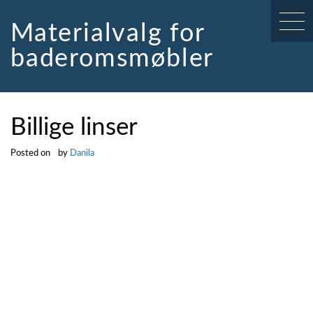
Skip
to
Materialvalg for
content
baderomsmøbler
Billige linser
Posted on
by
Danila