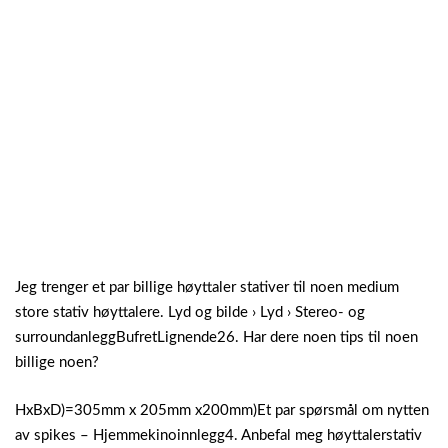
Jeg trenger et par billige høyttaler stativer til noen medium
store stativ høyttalere. Lyd og bilde › Lyd › Stereo- og
surroundanleggBufretLignende26. Har dere noen tips til noen
billige noen?
HxBxD)=305mm x 205mm x200mm)Et par spørsmål om nytten
av spikes – Hjemmekinoinnlegg4. Anbefal meg høyttalerstativ