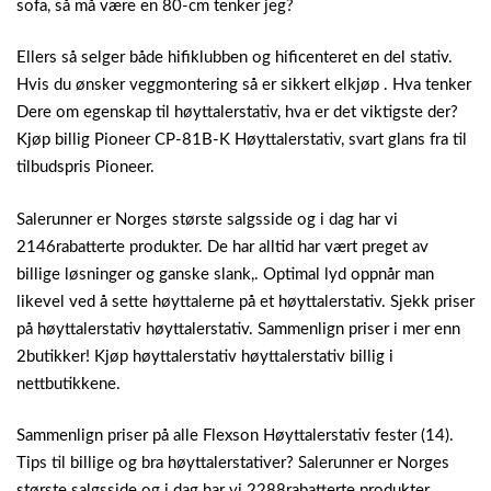
sofa, så må være en 80-cm tenker jeg?
Ellers så selger både hifiklubben og hificenteret en del stativ.
Hvis du ønsker veggmontering så er sikkert elkjøp . Hva tenker
Dere om egenskap til høyttalerstativ, hva er det viktigste der?
Kjøp billig Pioneer CP-81B-K Høyttalerstativ, svart glans fra til
tilbudspris Pioneer.
Salerunner er Norges største salgsside og i dag har vi
2146rabatterte produkter. De har alltid har vært preget av
billige løsninger og ganske slank,. Optimal lyd oppnår man
likevel ved å sette høyttalerne på et høyttalerstativ. Sjekk priser
på høyttalerstativ høyttalerstativ. Sammenlign priser i mer enn
2butikker! Kjøp høyttalerstativ høyttalerstativ billig i
nettbutikkene.
Sammenlign priser på alle Flexson Høyttalerstativ fester (14).
Tips til billige og bra høyttalerstativer? Salerunner er Norges
største salgsside og i dag har vi 2288rabatterte produkter.