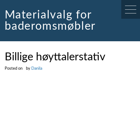
Skip
to
Materialvalg for
content
baderomsmøbler
Billige høyttalerstativ
Posted on
by
Danila